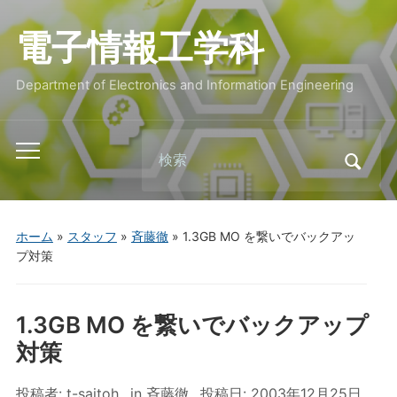
電子情報工学科
Department of Electronics and Information Engineering
Search
Toggle
for:
mobile
menu
ホーム
»
スタッフ
»
斉藤徹
»
1.3GB MO を繋いでバックアッ
プ対策
1.3GB MO を繋いでバックアップ
対策
投稿者:
t-saitoh
in
斉藤徹
投稿日:
2003年12月25日