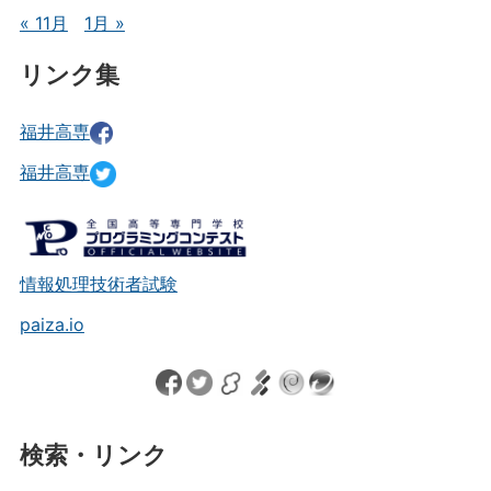
« 11月
1月 »
リンク集
福井高専
福井高専
情報処理技術者試験
paiza.io
検索・リンク