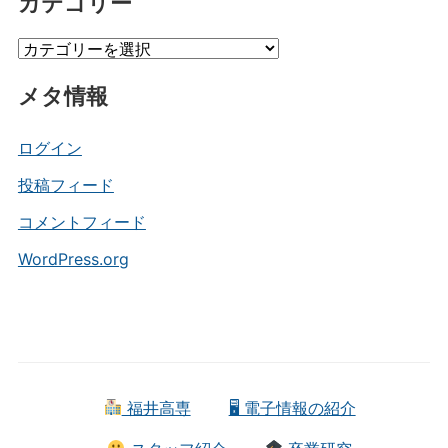
カテゴリー
カ
イ
カ
ブ
テ
メタ情報
ゴ
リ
ー
ログイン
投稿フィード
コメントフィード
WordPress.org
福井高専
🖥 電子情報の紹介