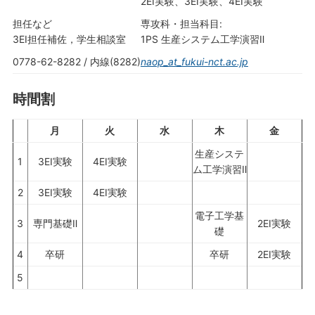
2EI実験、3EI実験、4EI実験
担任など
専攻科・担当科目:
3EI担任補佐，学生相談室
1PS 生産システム工学演習Ⅱ
0778-62-8282 / 内線(8282)
naop_at_fukui-nct.ac.jp
時間割
月
火
水
木
金
生産システ
1
3EI実験
4EI実験
ム工学演習Ⅱ
2
3EI実験
4EI実験
電子工学基
3
専門基礎Ⅱ
2EI実験
礎
4
卒研
卒研
2EI実験
5