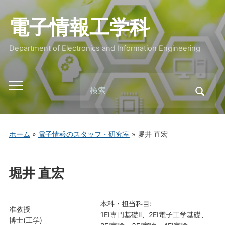
電子情報工学科
Department of Electronics and Information Engineering
Search
Toggle
for:
mobile
menu
ホーム
»
電子情報のスタッフ・研究室
»
堀井 直宏
堀井 直宏
本科・担当科目:
准教授
1EI専門基礎Ⅱ、2EI電子工学基礎、
博士(工学)