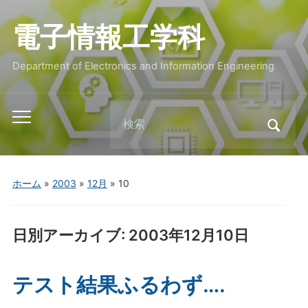
電子情報工学科
Department of Electronics and Information Engineering
Search
Toggle
for:
mobile
menu
ホーム
»
2003
»
12月
»
10
日別アーカイブ:
2003年12月10日
テスト結果ふるわず….