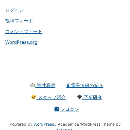
リ
ー
ログイン
投稿フィード
コメントフィード
WordPress.org
福井高専
🖥 電子情報の紹介
スタッフ紹介
卒業研究
🅿 プロコン
Powered by
WordPress
/ Academica WordPress Theme by