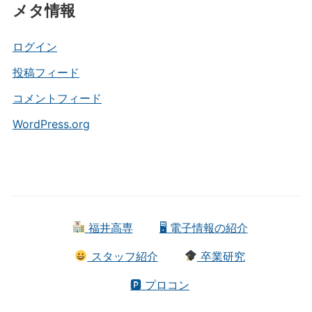
メタ情報
ゴ
リ
ー
ログイン
投稿フィード
コメントフィード
WordPress.org
福井高専
🖥 電子情報の紹介
スタッフ紹介
卒業研究
🅿 プロコン