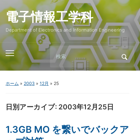
電子情報工学科
Department of Electronics and Information Engineering
Search
Toggle
for:
mobile
menu
ホーム
»
2003
»
12月
»
25
日別アーカイブ:
2003年12月25日
1.3GB MO を繋いでバックア