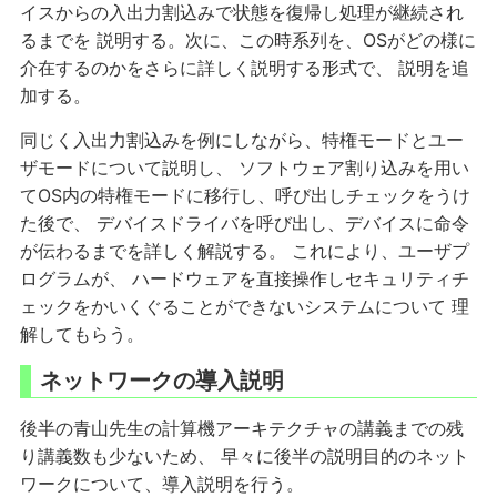
イスからの入出力割込みで状態を復帰し処理が継続され
るまでを 説明する。次に、この時系列を、OSがどの様に
介在するのかをさらに詳しく説明する形式で、 説明を追
加する。
同じく入出力割込みを例にしながら、特権モードとユー
ザモードについて説明し、 ソフトウェア割り込みを用い
てOS内の特権モードに移行し、呼び出しチェックをうけ
た後で、 デバイスドライバを呼び出し、デバイスに命令
が伝わるまでを詳しく解説する。 これにより、ユーザプ
ログラムが、 ハードウェアを直接操作しセキュリティチ
ェックをかいくぐることができないシステムについて 理
解してもらう。
ネットワークの導入説明
後半の青山先生の計算機アーキテクチャの講義までの残
り講義数も少ないため、 早々に後半の説明目的のネット
ワークについて、導入説明を行う。