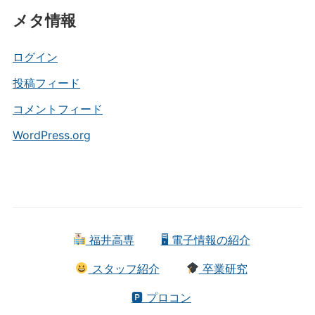
テ
メタ情報
ゴ
リ
ー
ログイン
投稿フィード
コメントフィード
WordPress.org
福井高専
🖥 電子情報の紹介
スタッフ紹介
卒業研究
🅿 プロコン