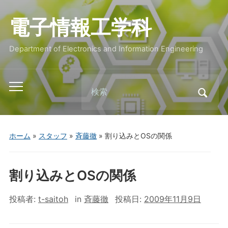
電子情報工学科
Department of Electronics and Information Engineering
Search
Toggle
for:
mobile
menu
ホーム
»
スタッフ
»
斉藤徹
»
割り込みとOSの関係
割り込みとOSの関係
投稿者:
t-saitoh
in
斉藤徹
投稿日:
2009年11月9日