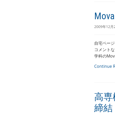
Mov
2009年12月
自宅ページでは
コメントなど
学科のMova
Continue 
高専
締結