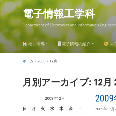
Skip
to
main
電子情報工学科
content
Department of Electronics and Information Engineer
福井高専
🖥 電子情報の紹介
ス
ホーム
»
2009
»
12月
月別アーカイブ:
12月 
200
2009年12月
日
月
火
水
木
金
土
2009年12月