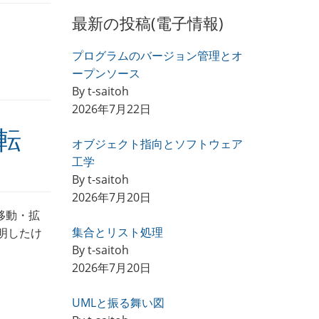
最新の投稿(電子情報)
プログラムのバージョン管理とオ
ープンソース
By t-saitoh
2026年7月22日
転
オブジェクト指向とソフトウェア
工学
By t-saitoh
2026年7月20日
移動・拡
集合とリスト処理
説明したけ
By t-saitoh
2026年7月20日
UMLと振る舞い図