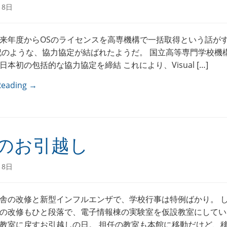
18日
来年度からOSのライセンスを高専機構で一括取得という話が
記のような、協力協定が結ばれたようだ。 国立高等専門学校機
本初の包括的な協力協定を締結 これにより、Visual […]
Reading →
のお引越し
18日
舎の改修と新型インフルエンザで、学校行事は特例ばかり。 
の改修もひと段落で、電子情報棟の実験室を仮設教室にしてい
教室に戻すお引越しの日。 担任の教室も本館に移動だけど、移動