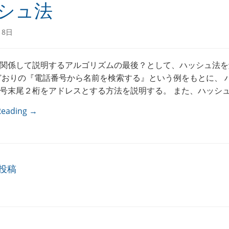
シュ法
18日
関係して説明するアルゴリズムの最後？として、ハッシュ法を
どおりの『電話番号から名前を検索する』という例をもとに、 
号末尾２桁をアドレスとする方法を説明する。 また、ハッシュ表
Reading →
ビゲーション
投稿