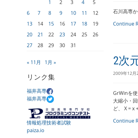
1
2
3
4
5
石川高専か
6
7
8
9
10
11
12
13
14
15
16
17
18
19
Continue 
20
21
22
23
24
25
26
27
28
29
30
31
2次
« 11月
1月 »
2009年12月
リンク集
福井高専
GrWin
福井高専
大縮小・回
ど、 X = x +
Continue 
情報処理技術者試験
paiza.io