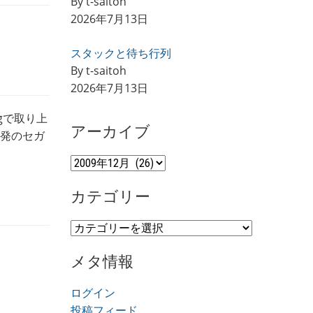
By t-saitoh
2026年7月13日
スタックと待ち行列
By t-saitoh
2026年7月13日
gで取り上
アーカイブ
開発のセガ
ア
ー
カテゴリー
カ
イ
カ
ブ
テ
メタ情報
ゴ
リ
ログイン
ー
投稿フィード