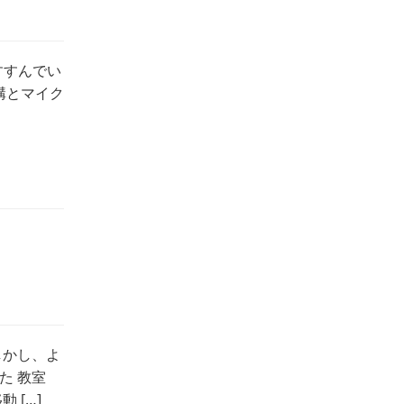
すすんでい
構とマイク
しかし、よ
た 教室
 […]