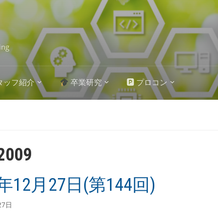
ing
タッフ紹介
卒業研究
🅿 プロコン
2009
9年12月27日(第144回)
27日