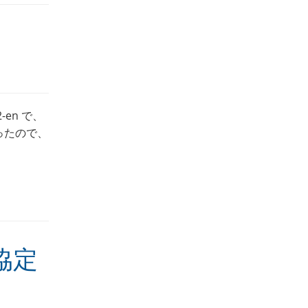
-en で、
なったので、
協定