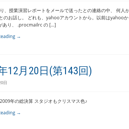
り、授業演習レポートをメールで送ったとの連絡の中、 何人
とのお話し。 どれも、yahooアカウントから。以前はyahoo
り、 .procmailrc の […]
Reading →
9年12月20日(第143回)
20日
2009年の総決算 スタジオもクリスマス色♪
Reading →