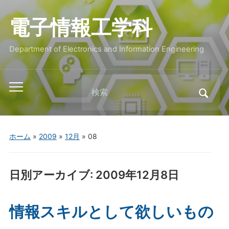
電子情報工学科
Department of Electronics and Information Engineering
Search
Toggle
for:
mobile
menu
ホーム
»
2009
»
12月
»
08
日別アーカイブ:
2009年12月8日
情報スキルとして欲しいもの