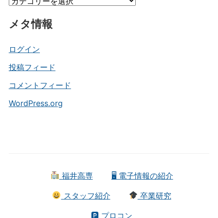
カ
ブ
テ
メタ情報
ゴ
リ
ー
ログイン
投稿フィード
コメントフィード
WordPress.org
福井高専
🖥 電子情報の紹介
スタッフ紹介
卒業研究
🅿 プロコン