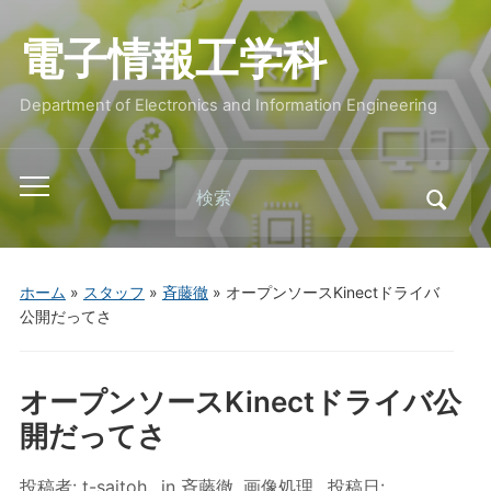
電子情報工学科
Department of Electronics and Information Engineering
Search
Toggle
for:
mobile
menu
ホーム
»
スタッフ
»
斉藤徹
»
オープンソースKinectドライバ
公開だってさ
オープンソースKinectドライバ公
開だってさ
投稿者:
t-saitoh
in
斉藤徹
,
画像処理
投稿日: