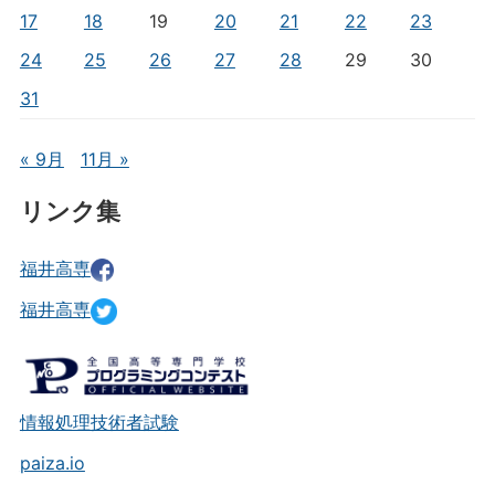
17
18
19
20
21
22
23
24
25
26
27
28
29
30
31
« 9月
11月 »
リンク集
福井高専
福井高専
情報処理技術者試験
paiza.io