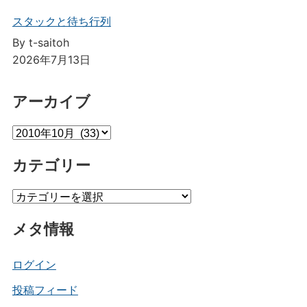
スタックと待ち行列
By t-saitoh
2026年7月13日
アーカイブ
ア
ー
カテゴリー
カ
イ
カ
ブ
テ
メタ情報
ゴ
リ
ー
ログイン
投稿フィード