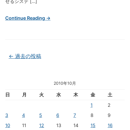
せるシステ […]
Continue Reading →
投稿ナビゲーション
←
過去の投稿
2010年10月
日
月
火
水
木
金
土
1
2
3
4
5
6
7
8
9
10
11
12
13
14
15
16