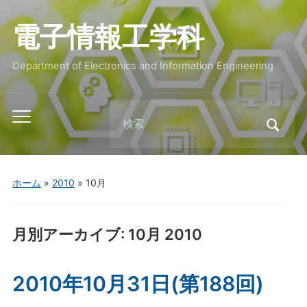
電子情報工学科
Department of Electronics and Information Engineering
Search
Toggle
for:
mobile
menu
ホーム
»
2010
»
10月
月別アーカイブ:
10月 2010
2010年10月31日(第188回)