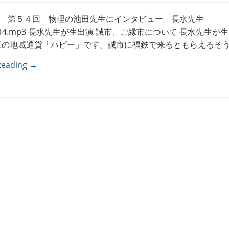
 第５４回 物理の池田先生にインタビュー 長水先生
1114.mp3 長水先生が生出演 誠市、ご縁市について 長水先生が
江の地域通貨「ハピー」です。誠市に福鉄で来るともらえるそうで
Reading →