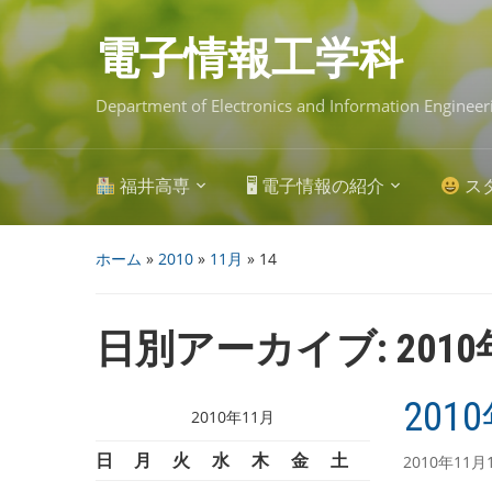
Skip
to
main
電子情報工学科
content
Department of Electronics and Information Engineer
福井高専
🖥 電子情報の紹介
ス
ホーム
»
2010
»
11月
»
14
日別アーカイブ:
201
201
2010年11月
日
月
火
水
木
金
土
2010年11月