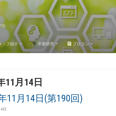
ing
タッフ紹介
卒業研究
🅿 プロコン
0年11月14日
0年11月14日(第190回)
14日