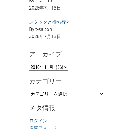
By t-saitoh
2026年7月13日
スタックと待ち行列
By t-saitoh
2026年7月13日
アーカイブ
ア
ー
カテゴリー
カ
イ
カ
ブ
テ
メタ情報
ゴ
リ
ログイン
ー
投稿フィード