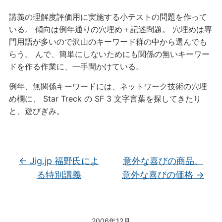
講義の理解度評価用に実施する小テストの問題を作って
いる。 傾向は例年通りの穴埋め＋記述問題。 穴埋めは専
門用語が多いので沢山のキーワード群の中から選んでも
らう。 んで、簡単にしないためにも関係の無いキーワー
ドを作る作業に、一手間かけている。
例年、無関係キーワードには、ネットワーク技術の穴埋
め欄に、 Star Treck の SF 3 文字言葉を探してきたり
と、遊びぎみ。
←
Jig.jp 福野氏によ
意外な喜びの商品、
る特別講義
意外な喜びの価格
→
2006年12月