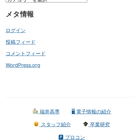
ブ
テ
メタ情報
ゴ
リ
ー
ログイン
投稿フィード
コメントフィード
WordPress.org
福井高専
🖥 電子情報の紹介
スタッフ紹介
卒業研究
🅿 プロコン