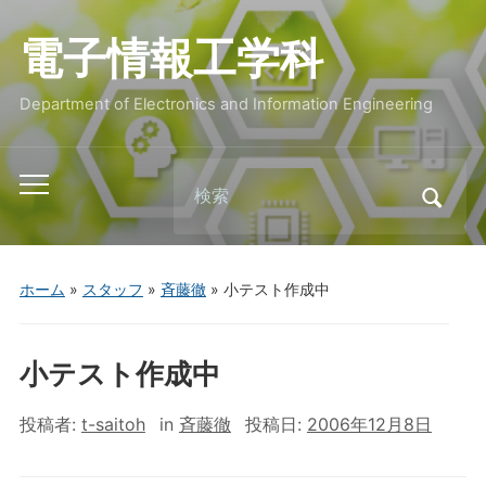
電子情報工学科
Department of Electronics and Information Engineering
Search
Toggle
for:
mobile
menu
ホーム
»
スタッフ
»
斉藤徹
»
小テスト作成中
小テスト作成中
投稿者:
t-saitoh
in
斉藤徹
投稿日:
2006年12月8日