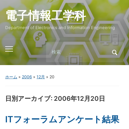
電子情報工学科
Department of Electronics and Information Engineering
Search
Toggle
for:
mobile
menu
ホーム
»
2006
»
12月
»
20
日別アーカイブ:
2006年12月20日
ITフォーラムアンケート結果