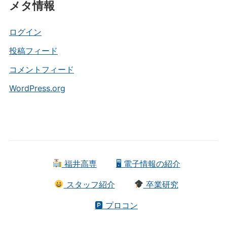
メタ情報
ゴ
リ
ー
ログイン
投稿フィード
コメントフィード
WordPress.org
福井高専
🖥 電子情報の紹介
スタッフ紹介
卒業研究
🅿 プロコン