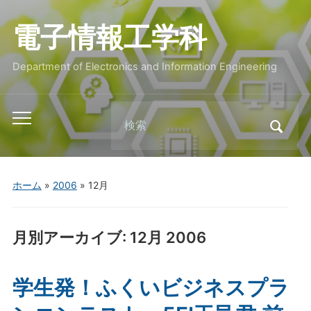
電子情報工学科
Department of Electronics and Information Engineering
Search
Toggle
for:
mobile
menu
ホーム
»
2006
»
12月
月別アーカイブ:
12月 2006
学生発！ふくいビジネスプラ