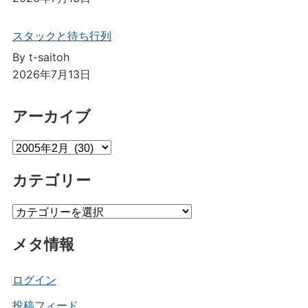
スタックと待ち行列
By t-saitoh
2026年7月13日
アーカイブ
ア
ー
カテゴリー
カ
イ
カ
ブ
テ
メタ情報
ゴ
リ
ー
ログイン
投稿フィード