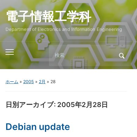
電子情報工学科
Department of Electronics and Information Engineering
Search
Toggle
for:
mobile
menu
ホーム
»
2005
»
2月
»
28
日別アーカイブ:
2005年2月28日
Debian update