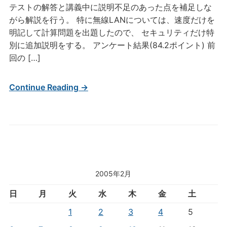
テストの解答と講義中に説明不足のあった点を補足しな
がら解説を行う。 特に無線LANについては、速度だけを
明記して計算問題を出題したので、 セキュリティだけ特
別に追加説明をする。 アンケート結果(84.2ポイント) 前
回の […]
Continue Reading →
2005年2月
日
月
火
水
木
金
土
1
2
3
4
5