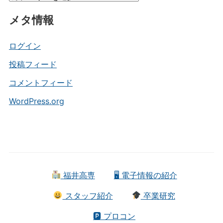
テ
メタ情報
ゴ
リ
ー
ログイン
投稿フィード
コメントフィード
WordPress.org
福井高専
🖥 電子情報の紹介
スタッフ紹介
卒業研究
🅿 プロコン