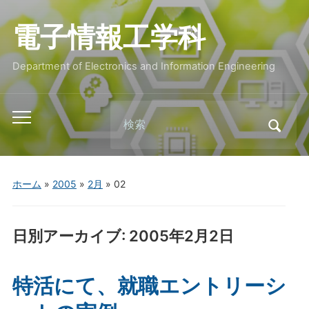
電子情報工学科
Department of Electronics and Information Engineering
Search
Toggle
for:
mobile
menu
ホーム
»
2005
»
2月
»
02
日別アーカイブ:
2005年2月2日
特活にて、就職エントリーシ