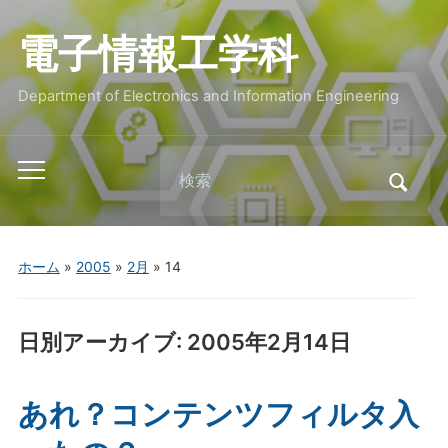
電子情報工学科
Department of Electronics and Information Engineering
Search
Toggle
for:
mobile
menu
ホーム
»
2005
»
2月
»
14
日別アーカイブ:
2005年2月14日
あれ？コンテンツフィルタ入