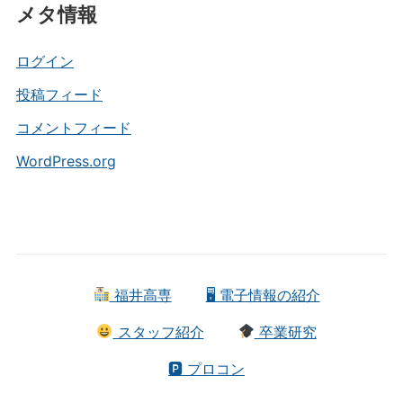
メタ情報
ゴ
リ
ー
ログイン
投稿フィード
コメントフィード
WordPress.org
福井高専
🖥 電子情報の紹介
スタッフ紹介
卒業研究
🅿 プロコン