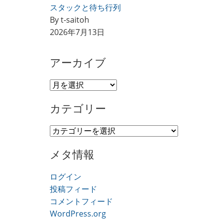
スタックと待ち行列
By t-saitoh
2026年7月13日
アーカイブ
ア
ー
カテゴリー
カ
イ
カ
ブ
テ
メタ情報
ゴ
リ
ログイン
ー
投稿フィード
コメントフィード
WordPress.org