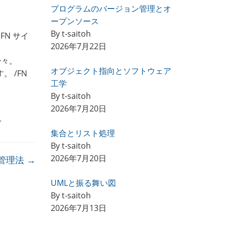
プログラムのバージョン管理とオ
ープンソース
By t-saitoh
FN サイ
2026年7月22日
少々。
オブジェクト指向とソフトウェア
。 /FN
工学
By t-saitoh
2026年7月20日
。
集合とリスト処理
By t-saitoh
2026年7月20日
管理法
→
UMLと振る舞い図
By t-saitoh
2026年7月13日