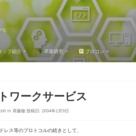
ing
タッフ紹介
卒業研究
🅿 プロコン
トワークサービス
itoh
in
斉藤徹
投稿日:
2004年2月9日
アドレス等のプロトコルの続きとして、