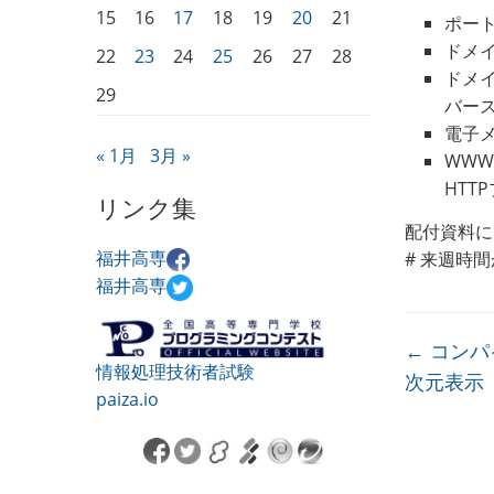
15
16
17
18
19
20
21
ポー
ドメイ
22
23
24
25
26
27
28
ドメイ
29
バース
電子メ
« 1月
3月 »
WWW
HTT
リンク集
配付資料に
福井高専
# 来週時
福井高専
←
コンパ
情報処理技術者試験
次元表示
paiza.io