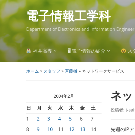
Skip
to
main
電子情報工学科
content
Department of Electronics and Information Engineer
福井高専
🖥 電子情報の紹介
ス
ホーム
»
スタッフ
»
斉藤徹
»
ネットワークサービス
ネッ
2004年2月
日
月
火
水
木
金
土
投稿者:
t-sa
1
2
3
4
5
6
7
8
9
10
11
12
13
14
先週のIP