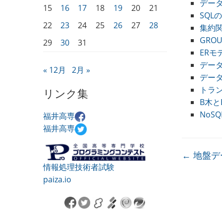
デー
15
16
17
18
19
20
21
SQL
22
23
24
25
26
27
28
集約
GRO
29
30
31
ERモ
デー
« 12月
2月 »
デー
トラ
リンク集
B木と
NoSQL
福井高専
福井高専
←
地盤デ
情報処理技術者試験
paiza.io