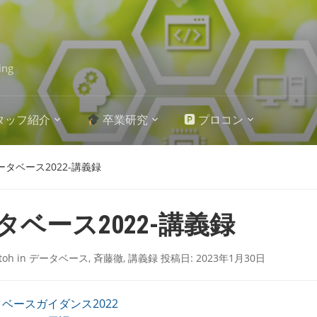
ing
タッフ紹介
卒業研究
🅿 プロコン
ータベース2022-講義録
タベース2022-講義録
itoh
in
データベース
,
斉藤徹
,
講義録
投稿日:
2023年1月30日
ベースガイダンス2022