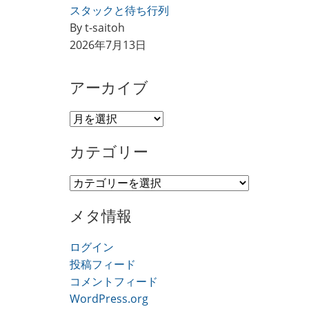
スタックと待ち行列
By t-saitoh
2026年7月13日
アーカイブ
ア
ー
カテゴリー
カ
イ
カ
ブ
テ
メタ情報
ゴ
リ
ログイン
ー
投稿フィード
コメントフィード
WordPress.org