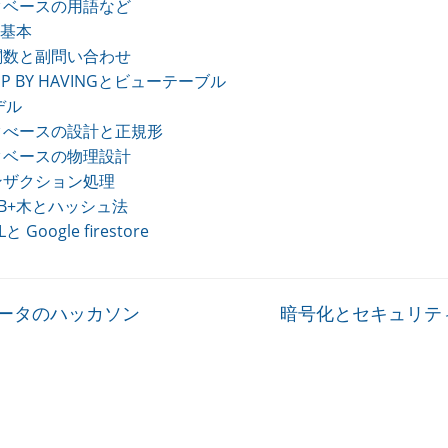
タベースの用語など
の基本
関数と副問い合わせ
UP BY HAVINGとビューテーブル
デル
タべースの設計と正規形
タベースの物理設計
ンザクション処理
B+木とハッシュ法
と Google firestore
ータのハッカソン
暗号化とセキュリテ