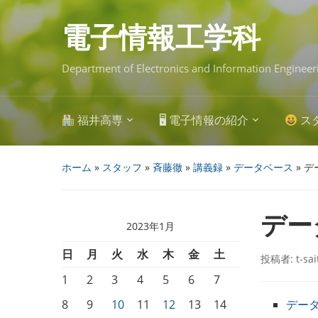
Skip
to
main
電子情報工学科
content
Department of Electronics and Information Engineer
福井高専
🖥 電子情報の紹介
ス
ホーム
»
スタッフ
»
斉藤徹
»
講義録
»
データベース
»
デ
デー
2023年1月
日
月
火
水
木
金
土
投稿者:
t-sa
1
2
3
4
5
6
7
8
9
10
11
12
13
14
データ