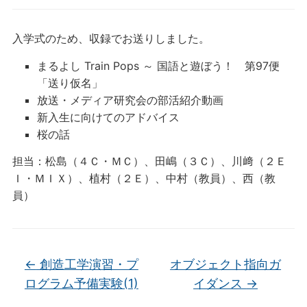
入学式のため、収録でお送りしました。
まるよし Train Pops ～ 国語と遊ぼう！ 第97便
「送り仮名」
放送・メディア研究会の部活紹介動画
新入生に向けてのアドバイス
桜の話
担当：松島（４Ｃ・ＭＣ）、田嶋（３Ｃ）、川﨑（２Ｅ
Ｉ・ＭＩＸ）、植村（２Ｅ）、中村（教員）、西（教
員）
←
創造工学演習・プ
オブジェクト指向ガ
ログラム予備実験(1)
イダンス
→