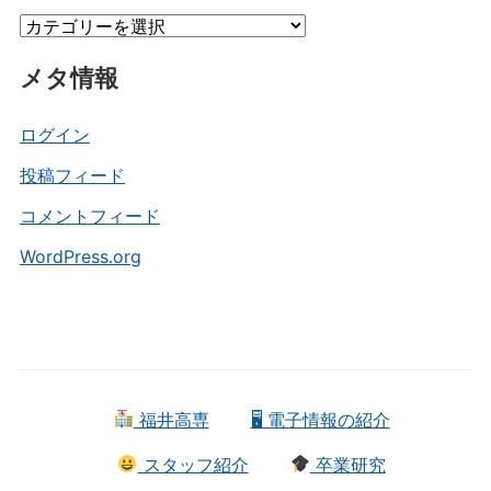
イ
カ
ブ
テ
メタ情報
ゴ
リ
ー
ログイン
投稿フィード
コメントフィード
WordPress.org
福井高専
🖥 電子情報の紹介
スタッフ紹介
卒業研究