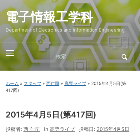
電子情報工学科
Department of Electronics and Information Engineering
Search
Toggle
for:
mobile
menu
ホーム
»
スタッフ
»
西仁司
»
高専ライブ
»
2015年4月5日(第
417回)
2015年4月5日(第417回)
投稿者:
西 仁司
in
高専ライブ
投稿日:
2015年4月5日