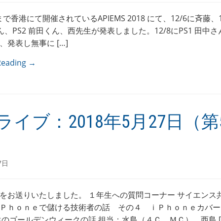
/8まで香港にて開催されているAPIEMS 2018 にて、12/6に斉藤、
さん、PS2 前田くん、西先生が発表しました。12/8にPS1 田中さ
、発表し無事に […]
Reading →
ライブ：2018年5月27日（第5
7日
をお送りいたしました。 １年生への質問コーナー サイエンス
Ｐｈｏｎｅで儲ける技術者の話 その４ ｉＰｈｏｎｅカバー
生のゴールデンウィークの話 担当：水島（４Ｃ，ＭＣ）、西島 [