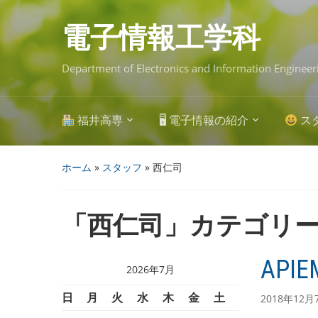
Skip
to
main
電子情報工学科
content
Department of Electronics and Information Engineer
福井高専
🖥 電子情報の紹介
ス
ホーム
»
スタッフ
» 西仁司
「
西仁司
」カテゴリ
APIE
2026年7月
日
月
火
水
木
金
土
2018年12月