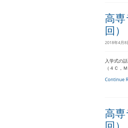
高専
回）
2018年4月8
入学式の話
（４Ｃ，Ｍ
Continue 
高専
回）