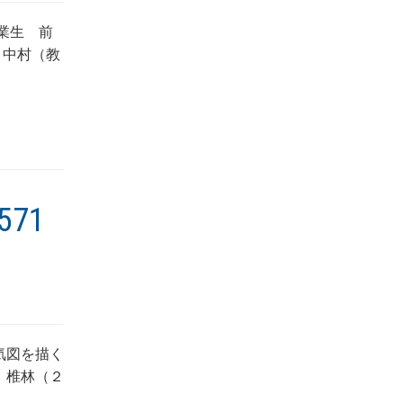
業生 前
、中村（教
71
気図を描く
，椎林（２