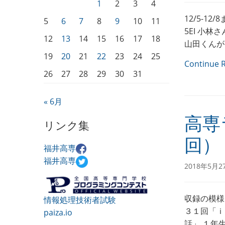
1
2
3
4
12/5-12
5
6
7
8
9
10
11
5EI 小林
12
13
14
15
16
17
18
山田くんが
19
20
21
22
23
24
25
Continue 
26
27
28
29
30
31
« 6月
高専
リンク集
回）
福井高専
福井高専
2018年5月2
収録の模様
情報処理技術者試験
３１回「ｉ
paiza.io
話」 １年