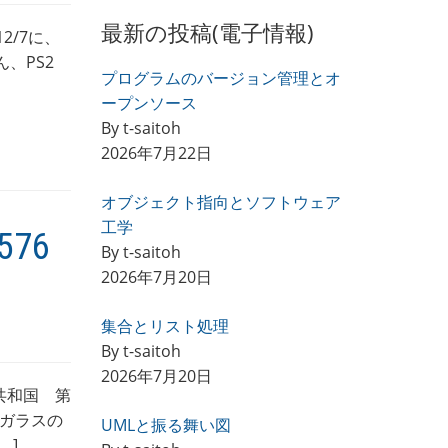
最新の投稿(電子情報)
12/7に、
ん、PS2
プログラムのバージョン管理とオ
ープンソース
By t-saitoh
2026年7月22日
オブジェクト指向とソフトウェア
工学
76
By t-saitoh
2026年7月20日
集合とリスト処理
By t-saitoh
2026年7月20日
共和国 第
ガラスの
UMLと振る舞い図
…]