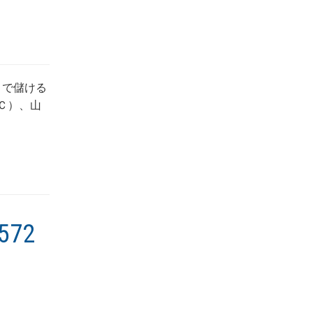
ｅで儲ける
Ｃ）、山
72