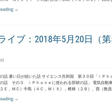
Reading →
ライブ：2018年5月20日（第5
0日
の話 暑い日が続いた話 サイエンス共和国 第３０回「ｉＰｈ
の話 その３ ｉＰｈｏｎｅに使われる部材の話」 電気自動車
２Ｅ，ＭＣ）中島（４Ｃ，ＭＩＸ），椎林（２Ｂ）、西（教員 [
Reading →