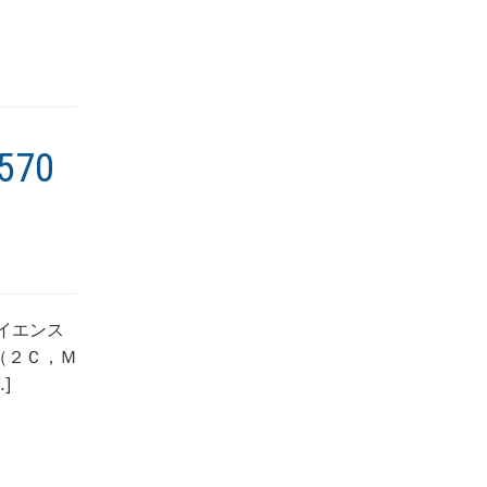
70
イエンス
（２Ｃ，Ｍ
]