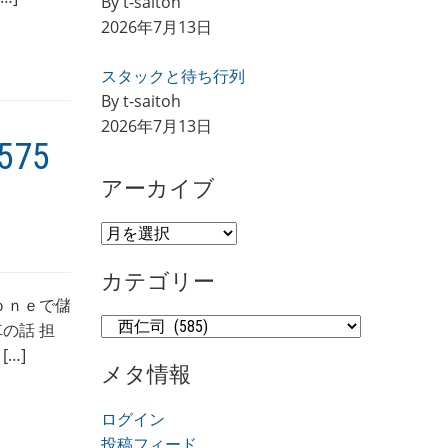
By t-saitoh
2026年7月13日
スタックと待ち行列
By t-saitoh
2026年7月13日
75
アーカイブ
ア
ー
カテゴリー
カ
ｏｎｅで儲
イ
カ
の話 担
ブ
テ
…]
メタ情報
ゴ
リ
ログイン
ー
投稿フィード