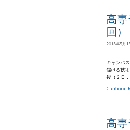
高専
回）
2018年5月1
キャンパス
儲ける技術
後（２Ｅ，
Continue 
高専