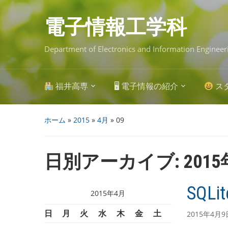
Skip
to
main
電子情報工学科
content
Department of Electronics and Information Engineer
福井高専
🖥 電子情報の紹介
ス
ホーム
»
2015
»
4月
»
09
日別アーカイブ:
201
SQL
2015年4月
日
月
火
水
木
金
土
2015年4月9