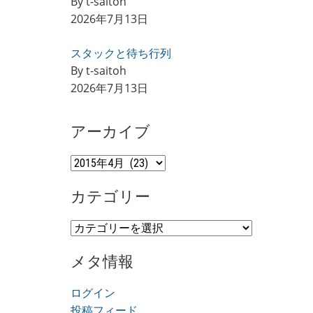
By t-saitoh
2026年7月13日
スタックと待ち行列
By t-saitoh
2026年7月13日
アーカイブ
ア
ー
カテゴリー
カ
イ
カ
ブ
テ
メタ情報
ゴ
リ
ログイン
ー
投稿フィード