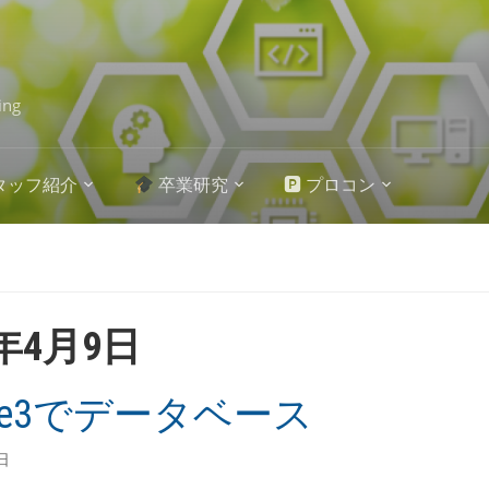
ing
タッフ紹介
卒業研究
🅿 プロコン
5年4月9日
ite3でデータベース
日