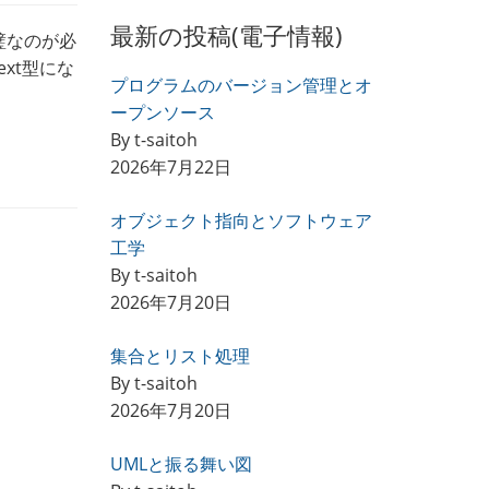
最新の投稿(電子情報)
璧なのが必
ext型にな
プログラムのバージョン管理とオ
ープンソース
By t-saitoh
2026年7月22日
オブジェクト指向とソフトウェア
工学
By t-saitoh
2026年7月20日
集合とリスト処理
By t-saitoh
2026年7月20日
UMLと振る舞い図