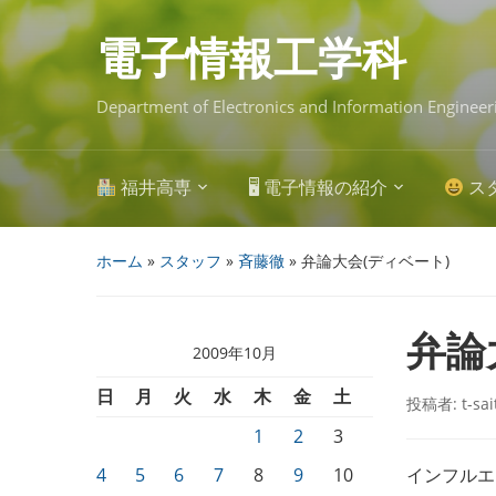
Skip
to
main
電子情報工学科
content
Department of Electronics and Information Engineer
福井高専
🖥 電子情報の紹介
ス
ホーム
»
スタッフ
»
斉藤徹
»
弁論大会(ディベート)
弁論
2009年10月
日
月
火
水
木
金
土
投稿者:
t-sa
1
2
3
4
5
6
7
8
9
10
インフルエ