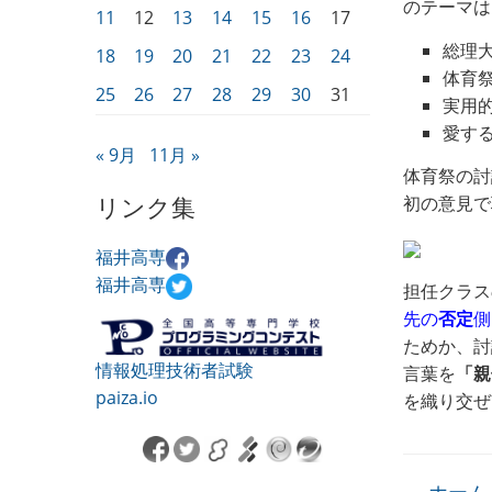
のテーマは
11
12
13
14
15
16
17
総理
18
19
20
21
22
23
24
体育
25
26
27
28
29
30
31
実用
愛す
« 9月
11月 »
体育祭の討
リンク集
初の意見で
福井高専
福井高専
担任クラス
先の
否定
側
ためか、討
情報処理技術者試験
言葉を
「親
paiza.io
を織り交ぜ