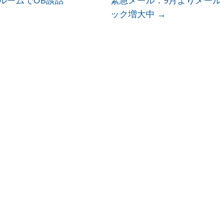
ルームでOB談話
緊急メール：9月よりメー
ック増大中
→