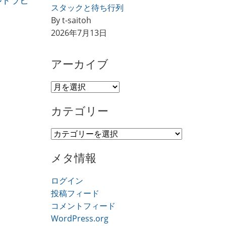
ルトラヒ
スタックと待ち行列
By t-saitoh
2026年7月13日
アーカイブ
ア
ー
カテゴリー
カ
イ
カ
ブ
テ
メタ情報
ゴ
リ
ログイン
ー
投稿フィード
コメントフィード
WordPress.org