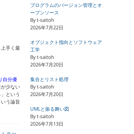
プログラムのバージョン管理とオ
ープンソース
By t-saitoh
2026年7月22日
オブジェクト指向とソフトウェア
も上手く最
工学
By t-saitoh
2026年7月20日
り自分優
集合とリスト処理
験が少ない
By t-saitoh
る」という
2026年7月20日
という論旨
UMLと振る舞い図
By t-saitoh
2026年7月13日