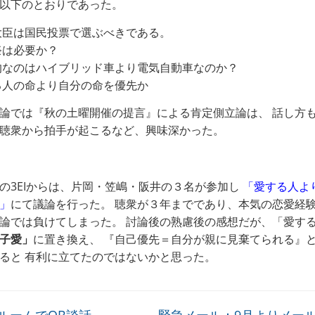
以下のとおりであった。
大臣は国民投票で選ぶべきである。
祭は必要か？
的なのはハイブリッド車より電気自動車なのか？
る人の命より自分の命を優先か
論では『秋の土曜開催の提言』による肯定側立論は、 話し方
聴衆から拍手が起こるなど、興味深かった。
の3EIからは、片岡・笠嶋・阪井の３名が参加し
「愛する人よ
」
にて議論を行った。 聴衆が３年までであり、本気の恋愛経
論では負けてしまった。 討論後の熟慮後の感想だが、「愛す
子愛」
に置き換え、 『自己優先＝自分が親に見棄てられる』
ると 有利に立てたのではないかと思った。