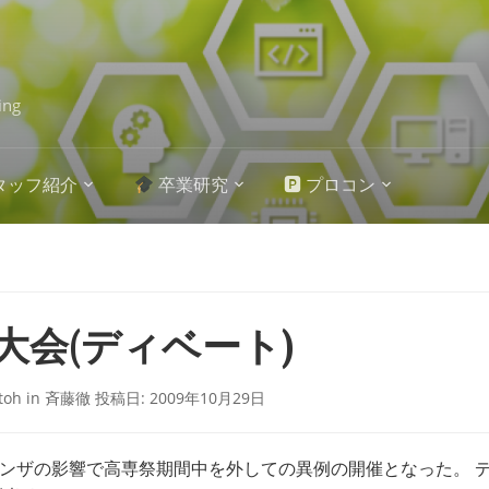
ing
タッフ紹介
卒業研究
🅿 プロコン
大会(ディベート)
itoh
in
斉藤徹
投稿日:
2009年10月29日
ンザの影響で高専祭期間中を外しての異例の開催となった。 