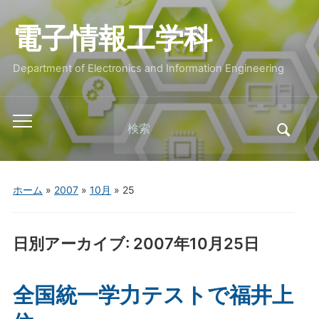
電子情報工学科
Department of Electronics and Information Engineering
Search
Toggle
for:
mobile
menu
ホーム
»
2007
»
10月
»
25
日別アーカイブ:
2007年10月25日
全国統一学力テストで福井上