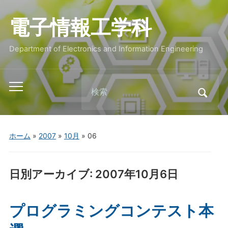
電子情報工学科
Department of Electronics and Information Engineering
Search
Toggle
for:
mobile
menu
ホーム
»
2007
»
10月
»
06
日別アーカイブ:
2007年10月6日
プログラミングコンテスト本