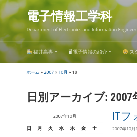
Skip
to
main
電子情報工学科
content
Department of Electronics and Information Engineer
福井高専
🖥 電子情報の紹介
ス
ホーム
»
2007
»
10月
»
18
日別アーカイブ:
200
ITフ
2007年10月
日
月
火
水
木
金
土
2007年10月