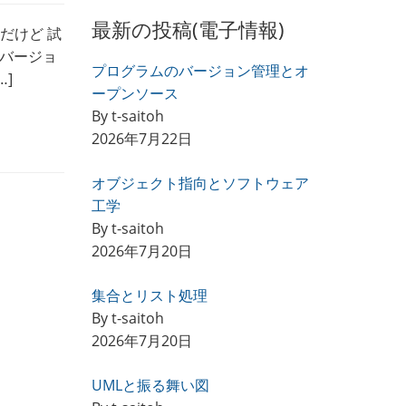
最新の投稿(電子情報)
だけど 試
バージョ
プログラムのバージョン管理とオ
]
ープンソース
By t-saitoh
2026年7月22日
オブジェクト指向とソフトウェア
工学
By t-saitoh
2026年7月20日
集合とリスト処理
By t-saitoh
2026年7月20日
UMLと振る舞い図