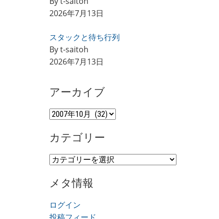
By t-saitoh
2026年7月13日
スタックと待ち行列
By t-saitoh
2026年7月13日
アーカイブ
ア
ー
カテゴリー
カ
イ
カ
ブ
テ
メタ情報
ゴ
リ
ログイン
ー
投稿フィード