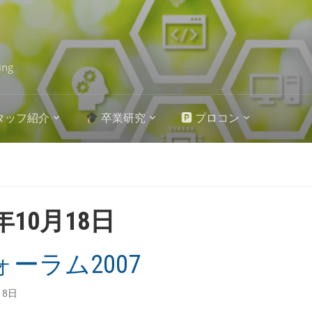
ing
タッフ紹介
卒業研究
🅿 プロコン
7年10月18日
ォーラム2007
18日