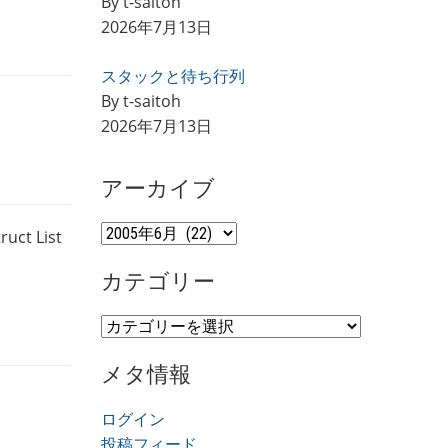
By t-saitoh
2026年7月13日
スタックと待ち行列
By t-saitoh
2026年7月13日
アーカイブ
ア
 List
ー
カテゴリー
カ
イ
カ
ブ
テ
メタ情報
ゴ
リ
ログイン
ー
投稿フィード