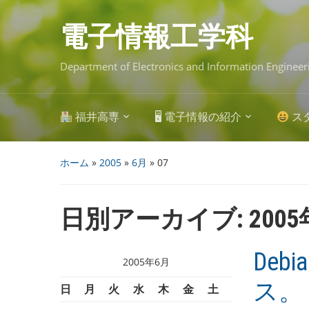
Skip
to
main
電子情報工学科
content
Department of Electronics and Information Engineer
福井高専
🖥 電子情報の紹介
ス
ホーム
»
2005
»
6月
»
07
日別アーカイブ:
200
Debi
2005年6月
ス。
日
月
火
水
木
金
土