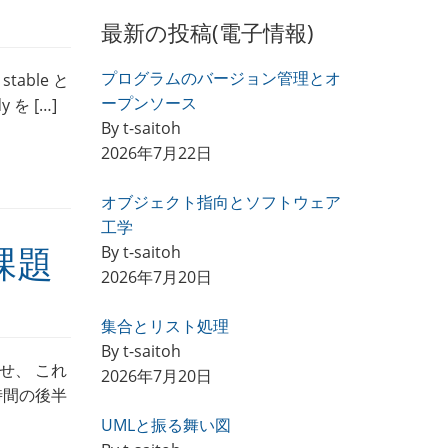
最新の投稿(電子情報)
プログラムのバージョン管理とオ
stable と
ープンソース
を […]
By t-saitoh
2026年7月22日
オブジェクト指向とソフトウェア
工学
By t-saitoh
課題
2026年7月20日
集合とリスト処理
By t-saitoh
せ、 これ
2026年7月20日
時間の後半
UMLと振る舞い図