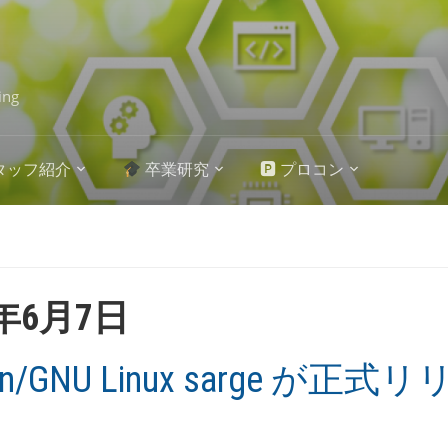
ing
タッフ紹介
卒業研究
🅿 プロコン
5年6月7日
an/GNU Linux sarge が正式