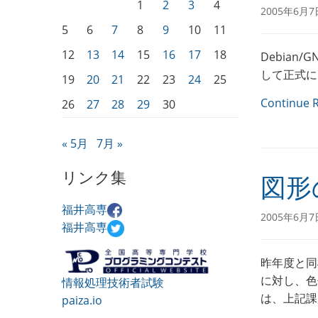
1
2
3
4
2005年6月7
5
6
7
8
9
10
11
12
13
14
15
16
17
18
Debian/G
して正式にリ
19
20
21
22
23
24
25
Continue 
26
27
28
29
30
« 5月
7月 »
リンク集
図形
福井高専
2005年6月7
福井高専
昨年度と同
に対し、色
情報処理技術者試験
は、上記課
paiza.io