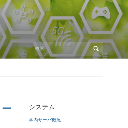
Search
for:
システム
リリー
学内サーバ概況