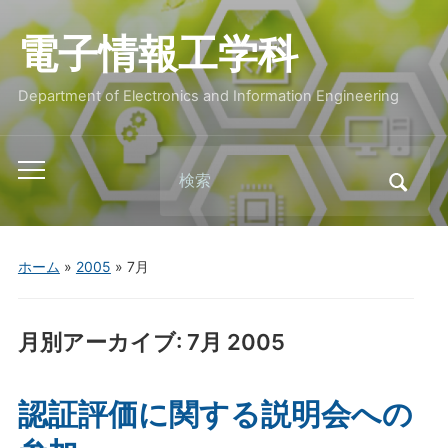
電子情報工学科
Department of Electronics and Information Engineering
Search
Toggle
for:
mobile
menu
ホーム
»
2005
»
7月
月別アーカイブ:
7月 2005
認証評価に関する説明会への