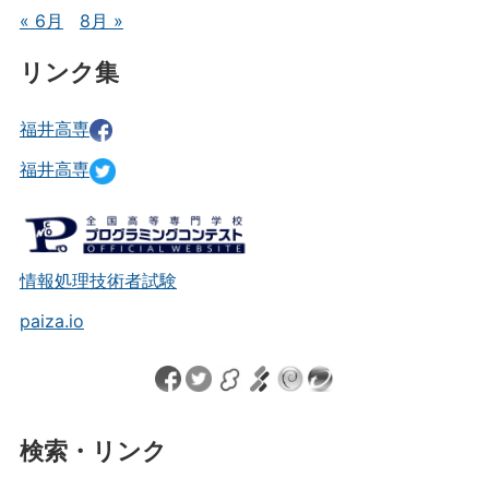
« 6月
8月 »
リンク集
福井高専
福井高専
情報処理技術者試験
paiza.io
検索・リンク