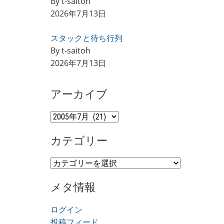
By t-saitoh
2026年7月13日
スタックと待ち行列
By t-saitoh
2026年7月13日
アーカイブ
ア
ー
カテゴリー
カ
イ
カ
ブ
テ
メタ情報
ゴ
リ
ログイン
ー
投稿フィード