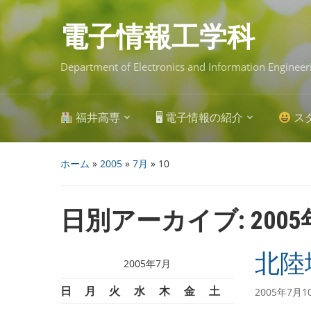
Skip
to
main
電子情報工学科
content
Department of Electronics and Information Engineer
福井高専
🖥 電子情報の紹介
ス
ホーム
»
2005
»
7月
»
10
日別アーカイブ:
200
北陸
2005年7月
日
月
火
水
木
金
土
2005年7月1