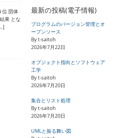
最新の投稿(電子情報)
位 団体
結果 とな
プログラムのバージョン管理とオ
]
ープンソース
By t-saitoh
2026年7月22日
オブジェクト指向とソフトウェア
工学
By t-saitoh
2026年7月20日
集合とリスト処理
By t-saitoh
2026年7月20日
UMLと振る舞い図