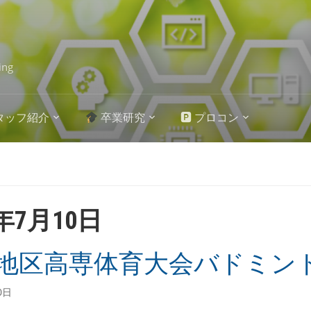
ing
タッフ紹介
卒業研究
🅿 プロコン
5年7月10日
地区高専体育大会バドミン
0日