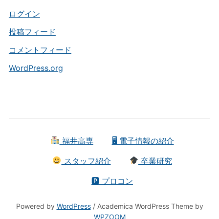
リ
ー
ログイン
投稿フィード
コメントフィード
WordPress.org
福井高専
🖥 電子情報の紹介
スタッフ紹介
卒業研究
🅿 プロコン
Powered by
WordPress
/ Academica WordPress Theme by
WPZOOM