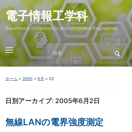
電子情報工学科
Department of Electronics and Information Engineering
Search
Toggle
for:
mobile
menu
ホーム
»
2005
»
6月
»
02
日別アーカイブ:
2005年6月2日
無線LANの電界強度測定