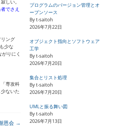
と寂しい。
プログラムのバージョン管理とオ
当者でさえ
ープンソース
By t-saitoh
2026年7月22日
アリング
オブジェクト指向とソフトウェア
数も少な
工学
ながりにく
By t-saitoh
2026年7月20日
集合とリスト処理
 「専攻科
By t-saitoh
も少ないた
2026年7月20日
UMLと振る舞い図
By t-saitoh
2026年7月13日
謝恩会
→