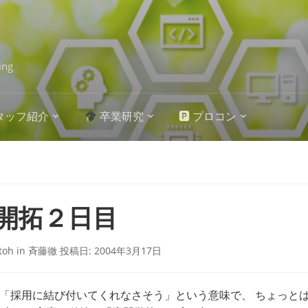
ing
タッフ紹介
卒業研究
🅿 プロコン
開拓２日目
itoh
in
斉藤徹
投稿日:
2004年3月17日
「採用に結び付いてくれなさそう」という意味で、 ちょっと