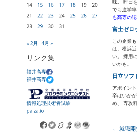
味。 昨日
14
15
16
17
18
19
20
でも進学率
21
22
23
24
25
26
27
も高専の認
28
29
30
31
富士ゼロ
この企業も
« 2月
4月 »
は、横浜近
リンク集
い。 採用
いかも。
福井高専
日立ソフ
福井高専
アポイント
卒はいかが
情報処理技術者試験
め、 専攻
paiza.io
←
就職開