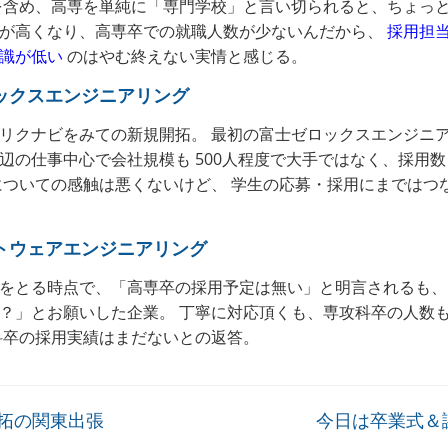
を含め、高専を単純に「専門学校」と言い切られると、ちょっ
が高くなり、高専卒での就職人数が少ないんだから、
採用担
識が低い
のはやむ終えない実情と感じる。
ックスエンジニアリング
リクナビをみての新規開拓。 最初の富士ゼロックスエンジニ
辺の仕事中心で会社規模も 500人程度で大手ではなく、採用
についての感触は悪くないけど、 学生の応募・採用にまではつ
トウェアエンジニアリング
をとる時点で、「高専卒の採用予定は無い」と明言されるも、
？」とお願いした企業。 丁寧に対応頂くも、専攻科卒の人数
科卒の採用実績はまだないとの返答。
拓の関東出張
今日は卒業式＆