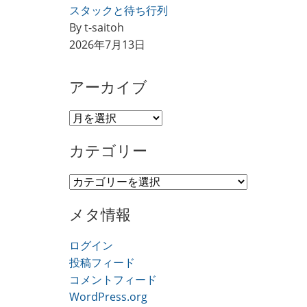
スタックと待ち行列
By t-saitoh
2026年7月13日
アーカイブ
ア
ー
カテゴリー
カ
イ
カ
ブ
テ
メタ情報
ゴ
リ
ログイン
ー
投稿フィード
コメントフィード
WordPress.org