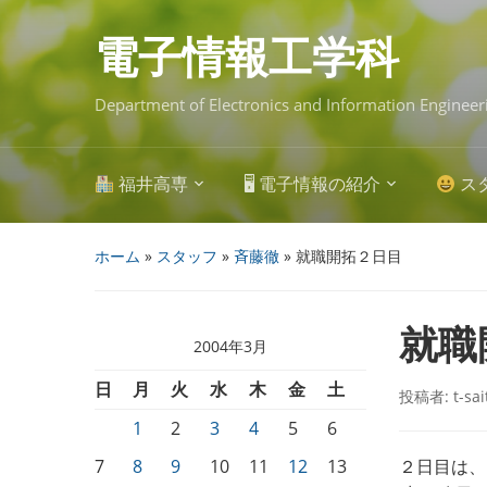
Skip
to
main
電子情報工学科
content
Department of Electronics and Information Engineer
福井高専
🖥 電子情報の紹介
ス
ホーム
»
スタッフ
»
斉藤徹
»
就職開拓２日目
就職
2004年3月
日
月
火
水
木
金
土
投稿者:
t-sa
1
2
3
4
5
6
7
8
9
10
11
12
13
２日目は、