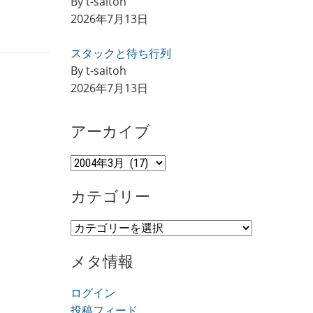
By t-saitoh
2026年7月13日
スタックと待ち行列
By t-saitoh
2026年7月13日
アーカイブ
ア
ー
カテゴリー
カ
イ
カ
ブ
テ
メタ情報
ゴ
リ
ログイン
ー
投稿フィード