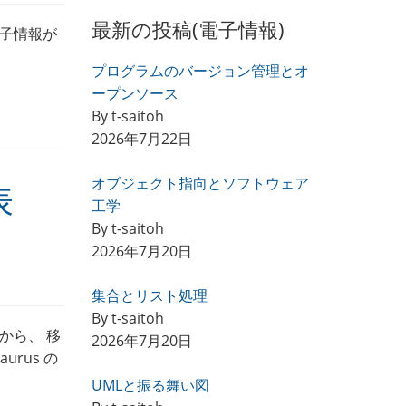
最新の投稿(電子情報)
子情報が
プログラムのバージョン管理とオ
ープンソース
By t-saitoh
2026年7月22日
オブジェクト指向とソフトウェア
表
工学
By t-saitoh
2026年7月20日
集合とリスト処理
By t-saitoh
から、 移
2026年7月20日
rus の
UMLと振る舞い図