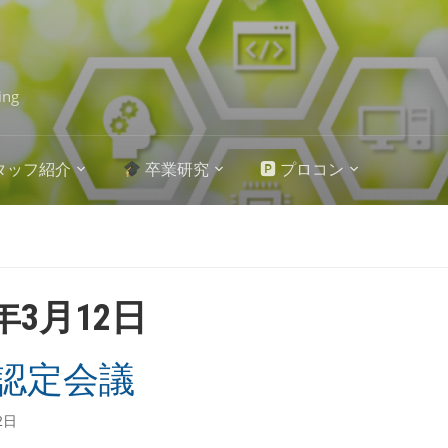
ing
タッフ紹介
卒業研究
🅿 プロコン
4年3月12日
認定会議
2日