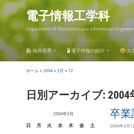
Skip
to
main
電子情報工学科
content
Department of Electronics and Information Engineer
福井高専
🖥 電子情報の紹介
ス
ホーム
»
2004
»
3月
»
12
日別アーカイブ:
200
卒業
2004年3月
日
月
火
水
木
金
土
2004年3月1