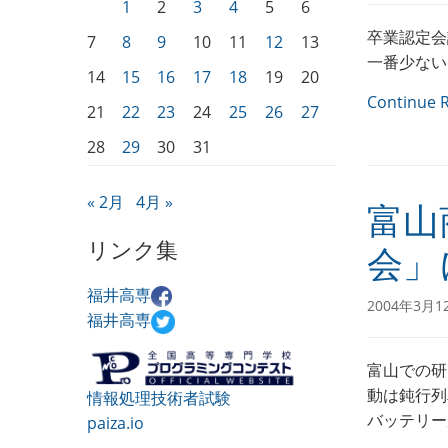
1
2
3
4
5
6
卒業認定会
7
8
9
10
11
12
13
一番少ない
14
15
16
17
18
19
20
Continue 
21
22
23
24
25
26
27
28
29
30
31
« 2月
4月 »
富山
リンク集
会」
福井高専
2004年3月1
福井高専
富山での研
動は鈍行列
情報処理技術者試験
バッテリー
paiza.io