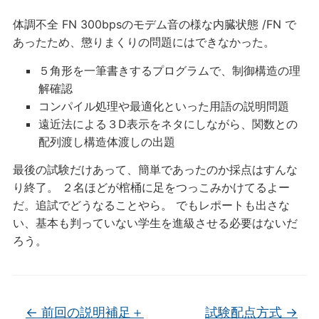
体調不全 FN 300bpsのモデム音の様な内臓状態 /FN で
あったため、懲りまくりの問題にはできなかった。
５角形を一筆書きするプログラムで、制御構造の理
解確認
コンパイル処理や最適化といった用語の説明問題
遠近法による３D表示をネタにしながら、関数との
配列渡し構造体渡しの出題
最後の試験だけあって、簡単であったのか採点はすんな
り終了。 ２名ほどが棺桶に足をつっこみかけてるよー
だ。追試でどうなることやら。 でもレポートも出さな
い、基本も判っていない学生を進級させる必要はないだ
ろう。
←
前回の説明補足＋
試験配点方式
→