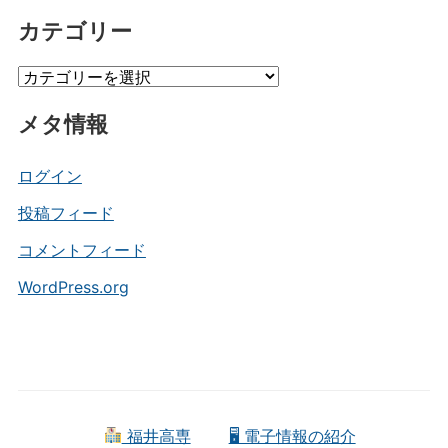
ー
カテゴリー
カ
イ
カ
ブ
テ
メタ情報
ゴ
リ
ー
ログイン
投稿フィード
コメントフィード
WordPress.org
福井高専
🖥 電子情報の紹介