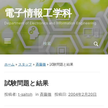
電子情報工学科
Department of Electronics and Information Engineering
Search
Toggle
for:
mobile
menu
ホーム
»
スタッフ
»
斉藤徹
»
試験問題と結果
試験問題と結果
投稿者:
t-saitoh
in
斉藤徹
投稿日:
2004年2月20日