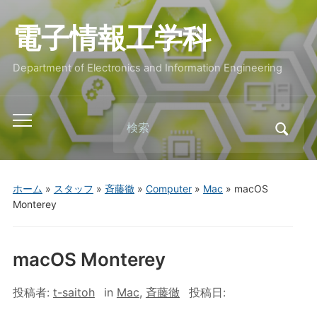
電子情報工学科
Department of Electronics and Information Engineering
Search
Toggle
for:
mobile
menu
ホーム
»
スタッフ
»
斉藤徹
»
Computer
»
Mac
»
macOS
Monterey
macOS Monterey
投稿者:
t-saitoh
in
Mac
,
斉藤徹
投稿日: