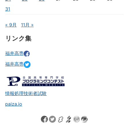
31
« 9月
11月 »
リンク集
福井高専
福井高専
情報処理技術者試験
paiza.io