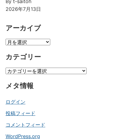
By t-saitoh
2026年7月13日
アーカイブ
ア
ー
カテゴリー
カ
イ
カ
ブ
テ
メタ情報
ゴ
リ
ー
ログイン
投稿フィード
コメントフィード
WordPress.org