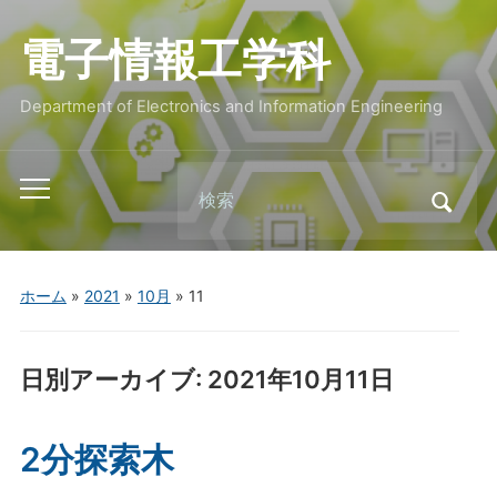
電子情報工学科
Department of Electronics and Information Engineering
Search
Toggle
for:
mobile
menu
ホーム
»
2021
»
10月
»
11
日別アーカイブ:
2021年10月11日
2分探索木