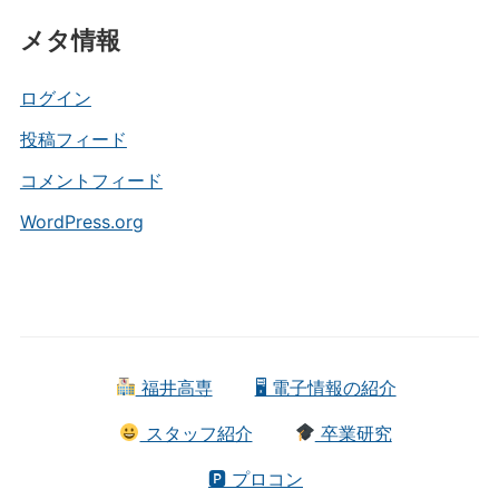
テ
メタ情報
ゴ
リ
ー
ログイン
投稿フィード
コメントフィード
WordPress.org
福井高専
🖥 電子情報の紹介
スタッフ紹介
卒業研究
🅿 プロコン