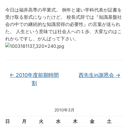
今日は福井高専の卒業式。 例年と違い学科代表が証書を
受け取る形式になったけど。 校長式辞では『知識基盤社
会の中での継続的な知識習得の必要性』の言葉が送られ
た。 人生という意味では社会人への１歩、大変なのはこ
れからですし、がんばって下さい。
←
2010年度前期時間
西先生in謝恩会
→
割
2010年3月
日
月
火
水
木
金
土