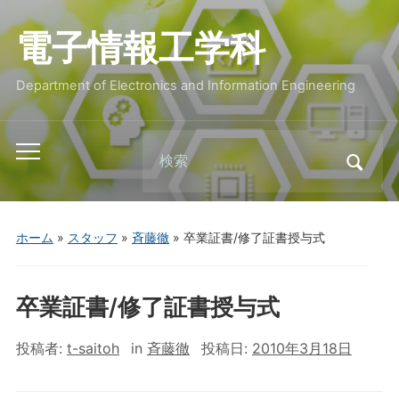
電子情報工学科
Department of Electronics and Information Engineering
Search
Toggle
for:
mobile
menu
ホーム
»
スタッフ
»
斉藤徹
»
卒業証書/修了証書授与式
卒業証書/修了証書授与式
投稿者:
t-saitoh
in
斉藤徹
投稿日:
2010年3月18日