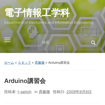
電子情報工学科
Department of Electronics and Information Engineering
Search
Toggle
for:
mobile
menu
ホーム
»
スタッフ
»
斉藤徹
»
Arduino講習会
Arduino講習会
投稿者:
t-saitoh
in
斉藤徹
投稿日:
2009年9月6日