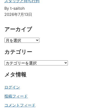
スタックと待ち行列
By t-saitoh
2026年7月13日
アーカイブ
ア
ー
カテゴリー
カ
イ
カ
ブ
テ
メタ情報
ゴ
リ
ー
ログイン
投稿フィード
コメントフィード