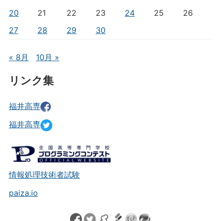
20
21
22
23
24
25
26
27
28
29
30
« 8月
10月 »
リンク集
福井高専
福井高専
情報処理技術者試験
paiza.io