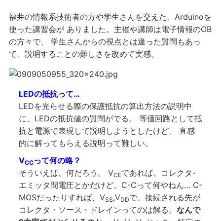
福井の情報系技術者の方や学生さんを交えた、Arduinoを
使った講習会が ありました。主催や講師は電子情報のOB
の方々で、 学生さんからの視点とは違った質問もあっ
て、説明することの難しさを改めて実感。
LEDの抵抗って…
LEDを光らせる際の保護抵抗の算出方法の説明中
に、LEDの抵抗値の質問がでる。 等価回路として抵
抗と電源で表現して説明しようとしたけど、 直感
的に解ってもらえる説明って難しい。
V
って何の略？
CC
そういえば、何だろう。 V
であれば、コレクタ-
CE
エミッタ間電圧とかだけど、C-Cって何やねん… C-
MOSだったりすれば、V
,V
で、接続される先が
SS
DD
コレクタ・ソース・ドレインってのは解る。
なんで