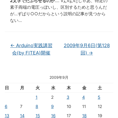
2文字でだぶらせるのか
…. V
,V
,V
じゃあ、特定の
A
B
C
素子両端の電圧っぽいし、区別するためと思うんだ
が…ずばり○○だからという説明の記事が見つから
ない…
←
Arduino実践講習
2009年9月6日(第128
会(by FITEA)開催
回)
→
2009年9月
日
月
火
水
木
金
土
1
2
3
4
5
6
7
8
9
10
11
12
13
14
15
16
17
18
19