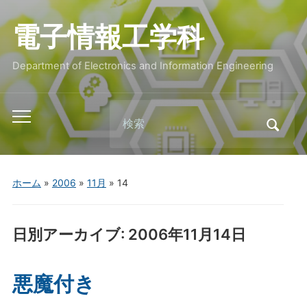
電子情報工学科
Department of Electronics and Information Engineering
Search
Toggle
for:
mobile
menu
ホーム
»
2006
»
11月
»
14
日別アーカイブ:
2006年11月14日
悪魔付き