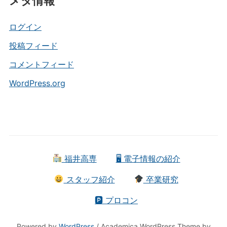
メタ情報
ゴ
リ
ー
ログイン
投稿フィード
コメントフィード
WordPress.org
福井高専
🖥 電子情報の紹介
スタッフ紹介
卒業研究
🅿 プロコン
Powered by
WordPress
/ Academica WordPress Theme by