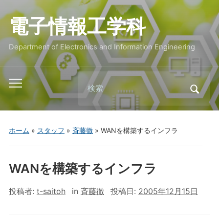
電子情報工学科
Department of Electronics and Information Engineering
Search
Toggle
for:
mobile
menu
ホーム
»
スタッフ
»
斉藤徹
»
WANを構築するインフラ
WANを構築するインフラ
投稿者:
t-saitoh
in
斉藤徹
投稿日:
2005年12月15日