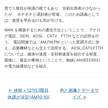
雪で１限目が休講の後でもあり、当初出席者が少なかっ
たが、 ボチボチと遅刻者が登場。 このため講義として
は、進度を早めるのも気が引ける。
WAN を構築するための通信方法ということで、 アナロ
グ電話、ISDN、ADSL、CATV、FTTH などの説明を行
う。 電話関連では、AM,FM,PM といった変調方式に加
え、必要機材なども交えて説明する。 ADSL,CATV,FTTH
については、媒体や速度・非対称速度を紹介する程度。
最後に、最近の事例ということで、無線LAN(IEEE802)
や電力線通信などを紹介。
←
休校＋12/15,1限目
色と画像とデータサ
休講が決定(AM10:10)
イズ
→