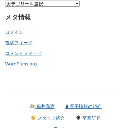
カ
ブ
テ
メタ情報
ゴ
リ
ー
ログイン
投稿フィード
コメントフィード
WordPress.org
福井高専
🖥 電子情報の紹介
スタッフ紹介
卒業研究