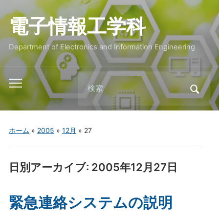
電子情報工学科
Department of Electronics and Information Engineering
Search
Toggle
for:
mobile
menu
ホーム
»
2005
»
12月
»
27
日別アーカイブ:
2005年12月27日
緊急連絡システムの説明