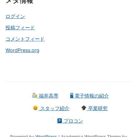
メタ情報
ゴ
リ
ー
ログイン
投稿フィード
コメントフィード
WordPress.org
福井高専
🖥 電子情報の紹介
スタッフ紹介
卒業研究
🅿 プロコン
Powered by
WordPress
/ Academica WordPress Theme by