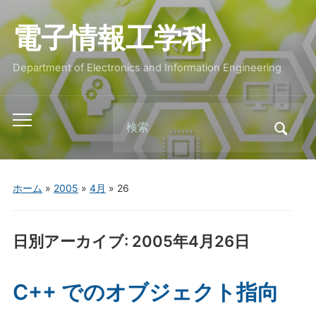
電子情報工学科
Department of Electronics and Information Engineering
Search
Toggle
for:
mobile
menu
ホーム
»
2005
»
4月
»
26
日別アーカイブ:
2005年4月26日
C++ でのオブジェクト指向