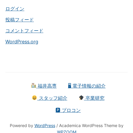
リ
ー
ログイン
投稿フィード
コメントフィード
WordPress.org
福井高専
🖥 電子情報の紹介
スタッフ紹介
卒業研究
🅿 プロコン
Powered by
WordPress
/ Academica WordPress Theme by
WPZOOM