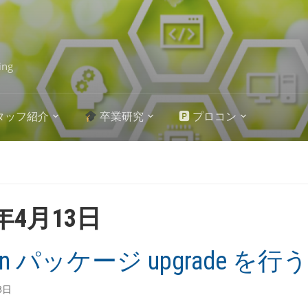
ing
タッフ紹介
卒業研究
🅿 プロコン
5年4月13日
ian パッケージ upgrade を行
3日