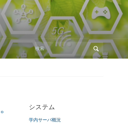
Search
for:
システム
う。
学内サーバ概況