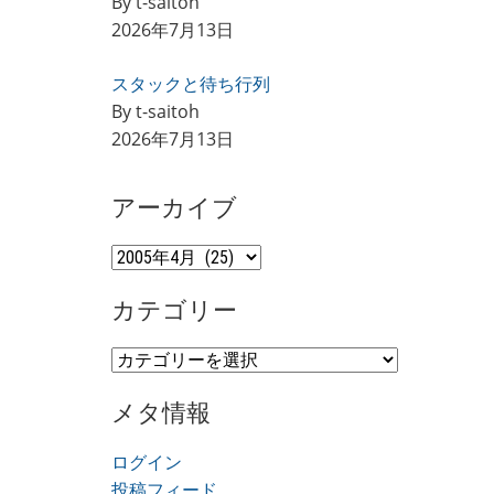
By t-saitoh
2026年7月13日
スタックと待ち行列
By t-saitoh
2026年7月13日
アーカイブ
ア
ー
カテゴリー
カ
イ
カ
ブ
テ
メタ情報
ゴ
リ
ログイン
ー
投稿フィード