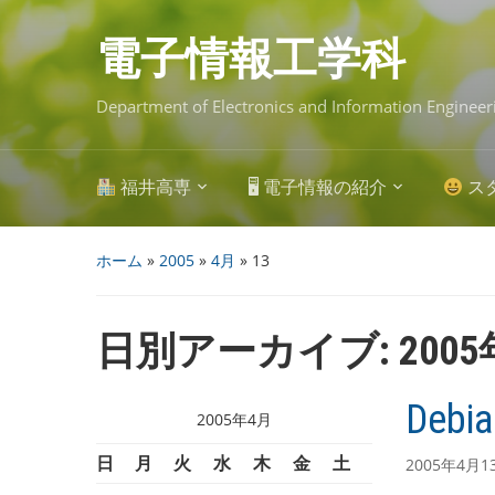
Skip
to
main
電子情報工学科
content
Department of Electronics and Information Engineer
福井高専
🖥 電子情報の紹介
ス
ホーム
»
2005
»
4月
»
13
日別アーカイブ:
200
Deb
2005年4月
日
月
火
水
木
金
土
2005年4月1