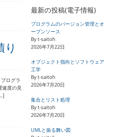
最新の投稿(電子情報)
プログラムのバージョン管理とオ
ープンソース
By t-saitoh
積り
2026年7月22日
オブジェクト指向とソフトウェア
工学
By t-saitoh
・プログラ
2026年7月20日
理速度の見
]
集合とリスト処理
By t-saitoh
2026年7月20日
UMLと振る舞い図