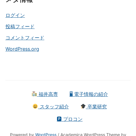
リ
ー
ログイン
投稿フィード
コメントフィード
WordPress.org
福井高専
🖥 電子情報の紹介
スタッフ紹介
卒業研究
🅿 プロコン
Powered by
WordPress
/ Academica WordPress Theme by