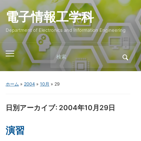
電子情報工学科
Department of Electronics and Information Engineering
Search
Toggle
for:
mobile
menu
ホーム
»
2004
»
10月
»
29
日別アーカイブ:
2004年10月29日
演習