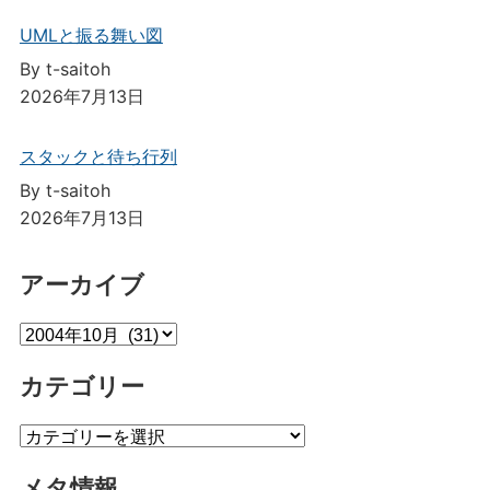
UMLと振る舞い図
By t-saitoh
2026年7月13日
スタックと待ち行列
By t-saitoh
2026年7月13日
アーカイブ
ア
ー
カテゴリー
カ
イ
カ
ブ
テ
メタ情報
ゴ