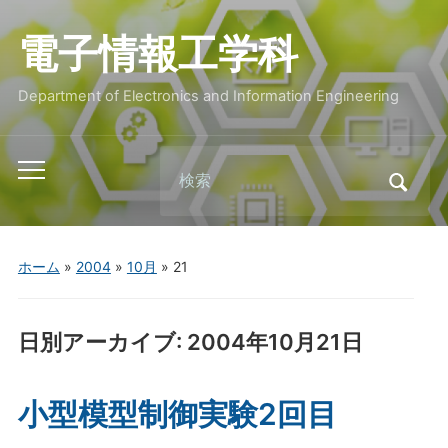
電子情報工学科
Department of Electronics and Information Engineering
Search
Toggle
for:
mobile
menu
ホーム
»
2004
»
10月
»
21
日別アーカイブ:
2004年10月21日
小型模型制御実験2回目