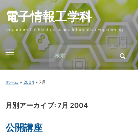
電子情報工学科
Department of Electronics and Information Engineering
Search
Toggle
for:
mobile
menu
ホーム
»
2004
»
7月
月別アーカイブ:
7月 2004
公開講座