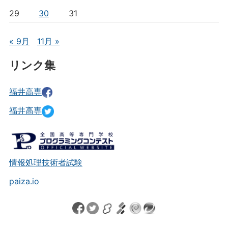
29
30
31
« 9月
11月 »
リンク集
福井高専
福井高専
情報処理技術者試験
paiza.io