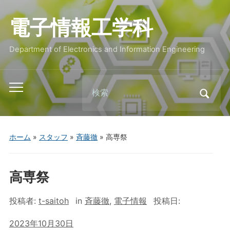
電子情報工学科
Department of Electronics and Information Engineering
Search
Toggle
for:
mobile
menu
ホーム
»
スタッフ
»
斉藤徹
»
高専祭
高専祭
投稿者:
t-saitoh
in
斉藤徹
,
電子情報
投稿日:
2023年10月30日