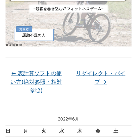
←
表計算ソフトの使
リダイレクト・パイ
い方(絶対参照・相対
プ
→
参照)
2022年6月
日
月
火
水
木
金
土