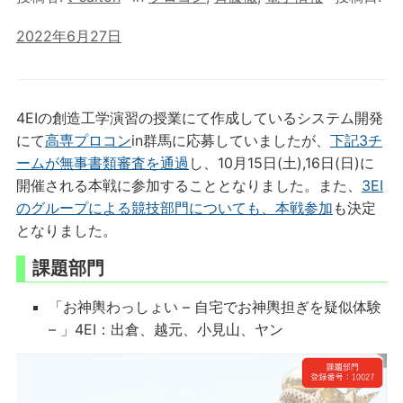
2022年6月27日
4EIの創造工学演習の授業にて作成しているシステム開発
にて
高専プロコン
in群馬に応募していましたが、
下記3チ
ームが無事書類審査を通過
し、10月15日(土),16日(日)に
開催される本戦に参加することとなりました。また、
3EI
のグループによる競技部門についても、本戦参加
も決定
となりました。
課題部門
「お神輿わっしょい – 自宅でお神輿担ぎを疑似体験
– 」4EI：出倉、越元、小見山、ヤン