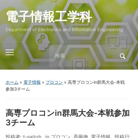
電子情報工学科
Department of Electronics and Information Engineering
Search
Toggle
for:
mobile
menu
ホーム
»
電子情報
»
プロコン
»
高専プロコンin群馬大会-本戦
参加3チーム
高専プロコンin群馬大会-本戦参加
3チーム
投稿者:
t-saitoh
in
プロコン
,
斉藤徹
,
電子情報
投稿日: