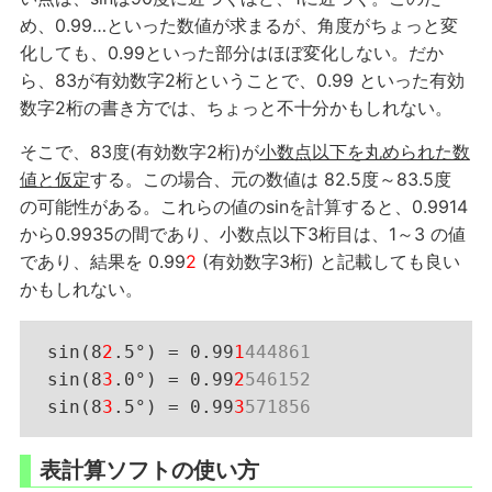
め、0.99…といった数値が求まるが、角度がちょっと変
化しても、0.99といった部分はほぼ変化しない。だか
ら、83が有効数字2桁ということで、0.99 といった有効
数字2桁の書き方では、ちょっと不十分かもしれない。
そこで、83度(有効数字2桁)が
小数点以下を丸められた数
値と仮定
する。この場合、元の数値は 82.5度～83.5度
の可能性がある。これらの値のsinを計算すると、0.9914
から0.9935の間であり、小数点以下3桁目は、1～3 の値
であり、結果を 0.99
2
(有効数字3桁) と記載しても良い
かもしれない。
 sin(8
2
.5°) = 0.99
1
444861
 sin(8
3
.0°) = 0.99
2
546152
 sin(8
3
.5°) = 0.99
3
表計算ソフトの使い方