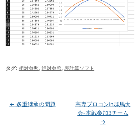
タグ:
相対参照
,
絶対参照
,
表計算ソフト
←
多重継承の問題
高専プロコンin群馬大
会-本戦参加3チーム
→