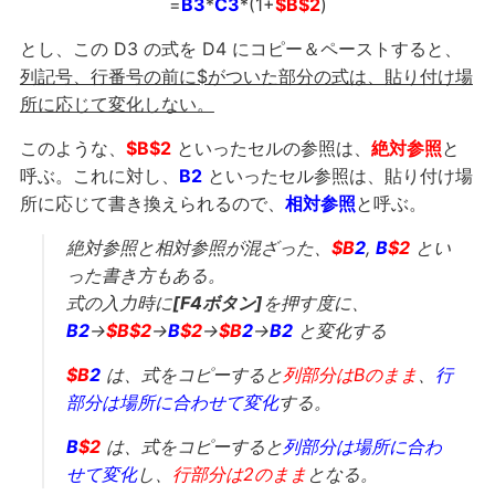
=
B3
*
C3
*(1+
$B$2
)
とし、この D3 の式を D4 にコピー＆ペーストすると、
列記号、行番号の前に$がついた部分の式は、貼り付け場
所に応じて変化しない。
このような、
$B$2
といったセルの参照は、
絶対参照
と
呼ぶ。これに対し、
B2
といったセル参照は、貼り付け場
所に応じて書き換えられるので、
相対参照
と呼ぶ。
絶対参照と相対参照が混ざった、
$B
2
,
B
$2
とい
った書き方もある。
式の入力時に
[F4ボタン]
を押す度に、
B2
→
$B$2
→
B
$2
→
$B
2
→
B2
と変化する
$B
2
は、式をコピーすると
列部分はBのまま
、
行
部分は場所に合わせて変化
する。
B
$2
は、式をコピーすると
列部分は場所に合わ
せて変化
し、
行部分は2のまま
となる。