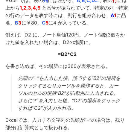
Excel では、表の
列
には左から、
A,B,C,D…
, 表の
行
には
上から
1,2,3,4,5
と番号が振られていて、特定の列・特定
の行のデータを表す時には、列行を組み合わせ、
A
1
に品
名、
B
3
に￥80、
C
5
に4 が入っている。
例えば、D2 に、ノート単価120円、ノート個数3個をか
けた値を入れたい場合は、D2の場所に、
=B2*C2
を書き込めば、その場所には360が表示される。
先頭の”=”を入力した後、該当する”B2″の場所を
クリックするなりカーソルを操作すると、カー
ソルのセルの場所”B2″が自動的に入力される。
さらに”*”を入力した後、”C2″の場所をクリック
すれば”C2″が入力される。
Excelでは、入力する文字列の先頭が”=”の場合は、残り
部分は計算式として扱われる。