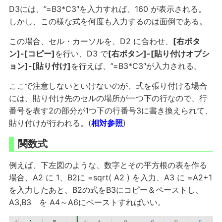
D3には、”=B3*C3″を入力すれば、160 が表示される。
しかし、この様な式を何度も入力するのは面倒である。
この場合、セル・カーソルを、D2 に合わせ、
[右ボタ
ン]-[コピー]
を行い、D3 で
[右ボタン]-[貼り付けオプシ
ョン]-[貼り付け]
を行えば、”=B3*C3″が入力される。
ここで注意しないといけないのが、式を張り付ける場合
には、貼り付け先のセルの場所が一つ下の行なので、行
番号を表す2の部分が1つ下の行番号3に書き換えられて、
貼り付けが行われる。(
相対参照
)
関数式
例えば、下左図のような、数字とその平方根の表を作る
場合、A2 に 1、B2に =sqrt( A2 ) を入力、A3 に =A2+1
を入力したあと、B2の式をB3にコピー＆ペーストし、
A3,B3 を A4～A6にペーストすればいい。