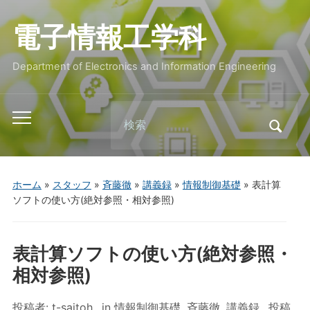
電子情報工学科
Department of Electronics and Information Engineering
Search
Toggle
for:
mobile
menu
ホーム
»
スタッフ
»
斉藤徹
»
講義録
»
情報制御基礎
»
表計算
ソフトの使い方(絶対参照・相対参照)
表計算ソフトの使い方(絶対参照・
相対参照)
投稿者:
t-saitoh
in
情報制御基礎
,
斉藤徹
,
講義録
投稿