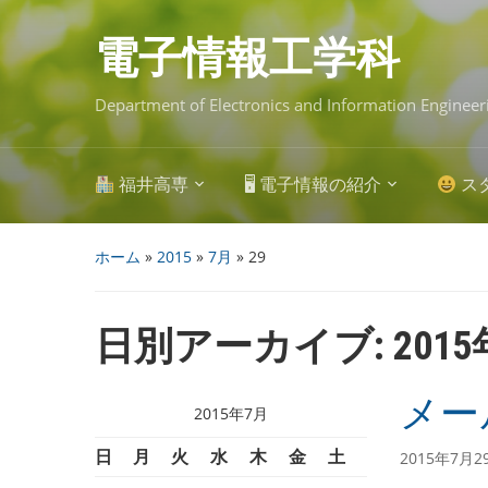
Skip
to
main
電子情報工学科
content
Department of Electronics and Information Engineer
福井高専
🖥 電子情報の紹介
ス
ホーム
»
2015
»
7月
»
29
日別アーカイブ:
201
メー
2015年7月
日
月
火
水
木
金
土
2015年7月2