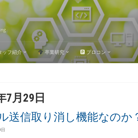
ing
タッフ紹介
卒業研究
🅿 プロコン
5年7月29日
ル送信取り消し機能なのか
9日