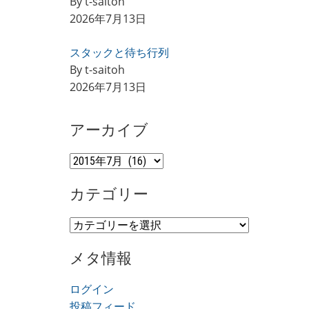
By t-saitoh
2026年7月13日
スタックと待ち行列
By t-saitoh
2026年7月13日
アーカイブ
ア
ー
カテゴリー
カ
イ
カ
ブ
テ
メタ情報
ゴ
リ
ログイン
ー
投稿フィード