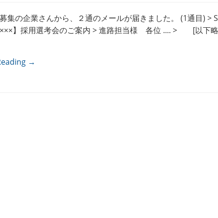
集の企業さんから、２通のメールが届きました。 (1通目) > Subj
××】採用選考会のご案内 > 進路担当様 各位 .... > [以下略] 
Reading →