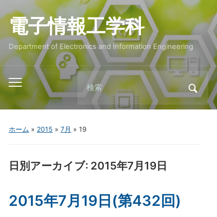
電子情報工学科
Department of Electronics and Information Engineering
Search
Toggle
for:
mobile
menu
ホーム
»
2015
»
7月
»
19
日別アーカイブ:
2015年7月19日
2015年7月19日(第432回)