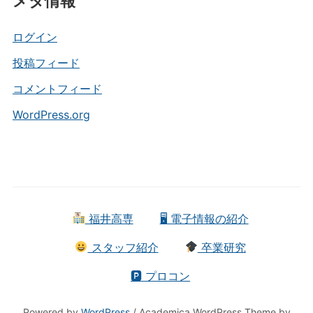
メタ情報
ゴ
リ
ー
ログイン
投稿フィード
コメントフィード
WordPress.org
福井高専
🖥 電子情報の紹介
スタッフ紹介
卒業研究
🅿 プロコン
Powered by
WordPress
/ Academica WordPress Theme by