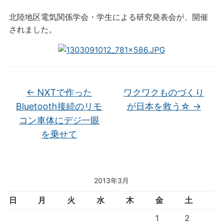
北陸地区電気関係学会・学生による研究発表会が、開催
されました。
←
NXTで作った
ワクワクものづくり
Bluetooth接続のリモ
が日本を救う☆
→
コン車体にデジ一眼
を乗せて
2013年3月
日
月
火
水
木
金
土
1
2