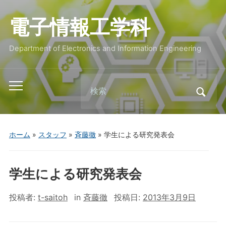
電子情報工学科
Department of Electronics and Information Engineering
Search
Toggle
for:
mobile
menu
ホーム
»
スタッフ
»
斉藤徹
»
学生による研究発表会
学生による研究発表会
投稿者:
t-saitoh
in
斉藤徹
投稿日:
2013年3月9日